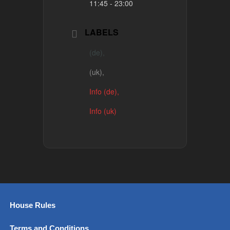
11:45 - 23:00
LABELS
(de),
(uk),
Info (de),
Info (uk)
House Rules
Terms and Conditions