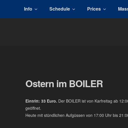
Info
Schedule
Prices
Mas
BOILER
The men's sauna in Kreuzberg with a smile
Ostern im BOILER
Eintritt: 33 Euro.
Der BOILER ist von Karfreitag ab 12:
geöffnet.
Heute mit stündlichen Aufgüssen von 17:00 Uhr bis 21:0