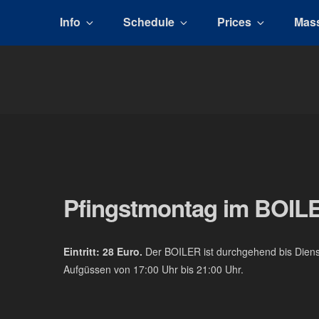
Info
Schedule
Prices
Mas
BOILER
The men's sauna in Kreuzberg with a smile
Pfingstmontag im BOIL
Eintritt: 28 Euro.
Der BOILER ist durchgehend bis Dienst
Aufgüssen von 17:00 Uhr bis 21:00 Uhr.